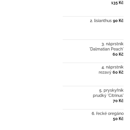
135 Kč
lisianthus
90 Kč
náprstník
'Dalmatian Peach'
60 Kč
náprstník
rezavý
60 Kč
pryskyřník
prudký 'Citrinus'
70 Kč
řecké oregáno
50 Kč