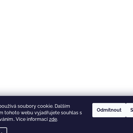
používá soubory cookie. Dalším
Odmítnout
S
m tohoto webu vyjadřujete souhlas s
íváním.. Více informací
zde
.
rezanka.cz