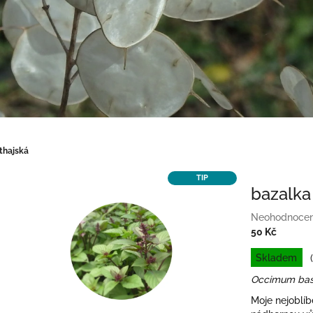
thajská
TIP
bazalka
Průměrné
Neohodnoce
hodnocení
50 Kč
produktu
Měrná
Skladem
je
cena:
0,0
Occimum bas
z
Moje nejoblíbe
5