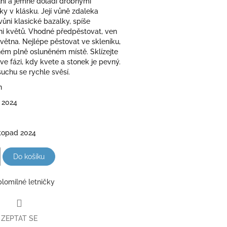
ni a jemně doladí drobnými
ky v klásku. Její vůně zdaleka
ůni klasické bazalky, spíše
ni květů. Vhodné předpěstovat, ven
větna. Nejlépe pěstovat ve skleníku,
ém plně osluněném místě. Sklízejte
 ve fázi, kdy kvete a stonek je pevný.
suchu se rychle svěsí.
n
 2024
stopad 2024
Do košíku
plomilné letničky
ZEPTAT SE