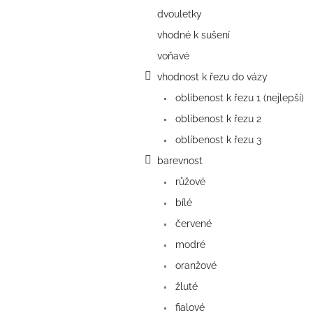
a
dvouletky
n
e
vhodné k sušení
l
voňavé
vhodnost k řezu do vázy
oblíbenost k řezu 1 (nejlepší)
oblíbenost k řezu 2
oblíbenost k řezu 3
barevnost
růžové
bílé
červené
modré
oranžové
žluté
fialové