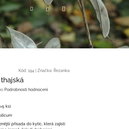
Nákupní
Hledat
Přihlášení
košík
Kód:
194
|
Značka:
Řezanka
 thajská
no
Podrobnosti hodnocení
(>5 ks)
ilicum
nější přísada do kytic, která zajistí