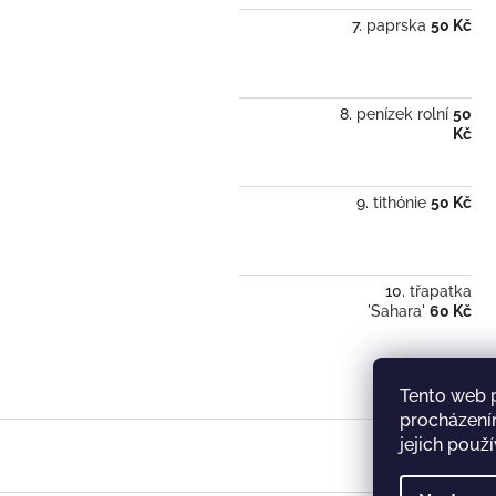
paprska
50 Kč
penízek rolní
50
Kč
tithónie
50 Kč
třapatka
'Sahara'
60 Kč
Tento web 
procházení
Z
jejich použ
á
p