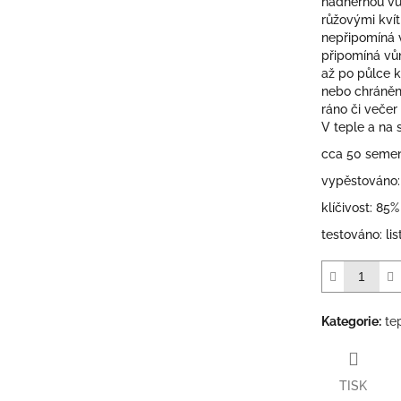
nádhernou vů
hvězdiček.
růžovými kvít
nepřipomíná v
připomíná vů
až po půlce k
nebo chráněn
ráno či večer
V teple a na 
cca 50 seme
vypěstováno:
klíčivost: 85%
testováno: li
Kategorie
:
te
TISK