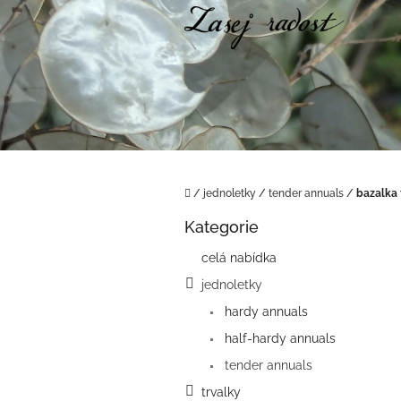
Přejít
na
obsah
Domů
/
jednoletky
/
tender annuals
/
bazalka 
P
Kategorie
o
Přeskočit
kategorie
s
celá nabídka
t
jednoletky
r
a
hardy annuals
n
half-hardy annuals
n
í
tender annuals
p
trvalky