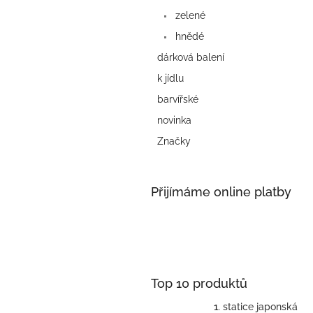
zelené
hnědé
dárková balení
k jídlu
barvířské
novinka
Značky
Přijímáme online platby
Top 10 produktů
statice japonská