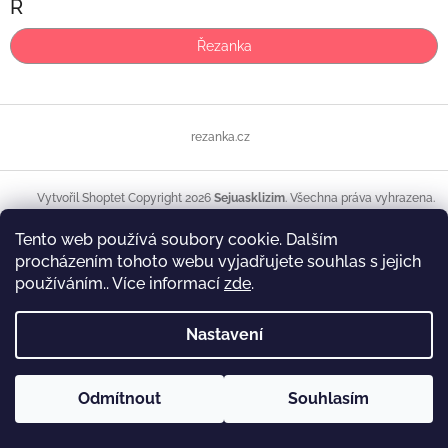
Ř
Řezanka
Z
á
rezanka.cz
p
a
t
Copyright 2026
Sejuasklizim
. Všechna práva vyhrazena.
Vytvořil Shoptet
í
Tento web používá soubory cookie. Dalším
procházením tohoto webu vyjadřujete souhlas s jejich
používáním.. Více informací
zde
.
Nastavení
Odmítnout
Souhlasím