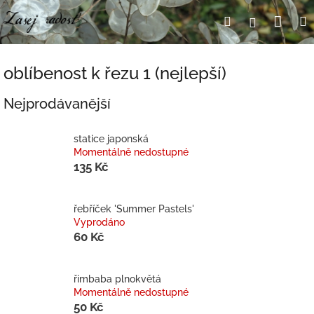
Přejít
Nák
Hledat
Přihlášení
na
obsah
koší
oblíbenost k řezu 1 (nejlepší)
Nejprodávanější
statice japonská
Momentálně nedostupné
135 Kč
řebříček 'Summer Pastels'
Vyprodáno
60 Kč
řimbaba plnokvětá
Momentálně nedostupné
50 Kč