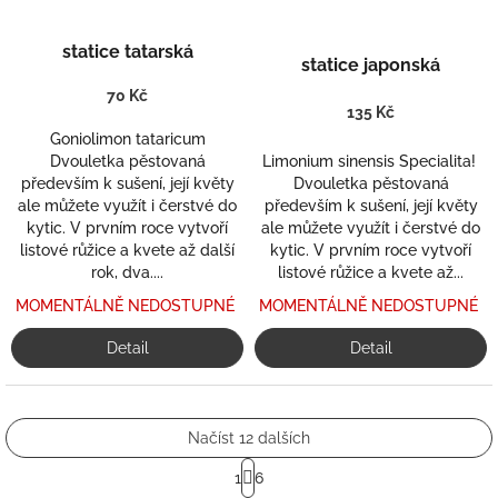
statice tatarská
statice japonská
70 Kč
135 Kč
Goniolimon tataricum
Dvouletka pěstovaná
Limonium sinensis Specialita!
především k sušení, její květy
Dvouletka pěstovaná
ale můžete využít i čerstvé do
především k sušení, její květy
kytic. V prvním roce vytvoří
ale můžete využít i čerstvé do
listové růžice a kvete až další
kytic. V prvním roce vytvoří
rok, dva....
listové růžice a kvete až...
MOMENTÁLNĚ NEDOSTUPNÉ
MOMENTÁLNĚ NEDOSTUPNÉ
Detail
Detail
Načíst 12 dalších
S
1
6
t
O