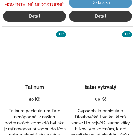
Do košíku
MOMENTÁLNĚ NEDOSTUPNÉ
Detail
Detail
TIP
TIP
Talinum
šater vytrvalý
50 Kč
60 Kč
Talinum paniculatum Tato
Gypsophilla paniculata
nenápadná, v našich
Dlouhověká trvalka, která
podmínkách jednoletá bylinka
snese i to největší sucho, díky
je rafinovanou přísadou do těch
hlízovitým kořenům, které