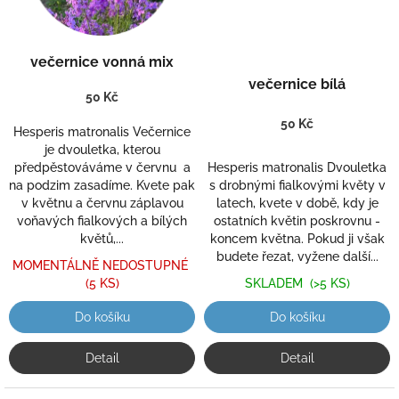
večernice vonná mix
večernice bílá
50 Kč
50 Kč
Hesperis matronalis Večernice
je dvouletka, kterou
předpěstováváme v červnu a
Hesperis matronalis Dvouletka
na podzim zasadíme. Kvete pak
s drobnými fialkovými květy v
v květnu a červnu záplavou
latech, kvete v době, kdy je
voňavých fialkových a bílých
ostatních květin poskrovnu -
květů,...
koncem května. Pokud ji však
budete řezat, vyžene další...
MOMENTÁLNĚ NEDOSTUPNÉ
(5 KS)
SKLADEM
(>5 KS)
Do košíku
Do košíku
Detail
Detail