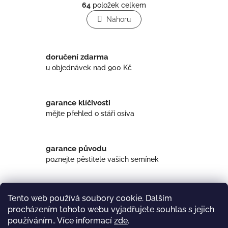
r
64
položek celkem
v
á
l
Nahoru
n
á
k
o
d
v
a
á
doručení zdarma
c
n
í
u objednávek nad 900 Kč
í
p
r
v
garance klíčivosti
k
mějte přehled o stáří osiva
y
v
ý
p
garance původu
i
poznejte pěstitele vašich semínek
s
u
Domácí produkt
Tento web používá soubory cookie. Dalším
od malých farmářů z ČR a SK
procházením tohoto webu vyjadřujete souhlas s jejich
používáním.. Více informací
zde
.