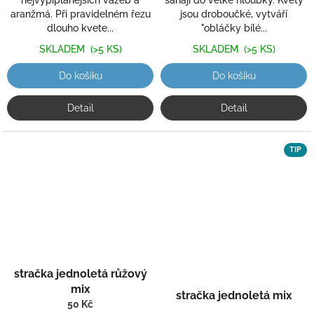
nejvypiplanějších vazeb a
sahají do velké hloubky. Květy
aranžmá. Při pravidelném řezu
jsou droboučké, vytváří
dlouho kvete...
"obláčky bílé...
SKLADEM
(>5 KS)
SKLADEM
(>5 KS)
Do košíku
Do košíku
Detail
Detail
TIP
stračka jednoletá růžový
mix
stračka jednoletá mix
50 Kč