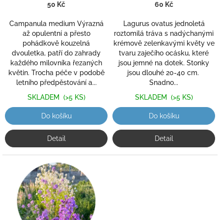
k
50 Kč
60 Kč
t
ů
Campanula medium Výrazná
Lagurus ovatus jednoletá
až opulentní a přesto
roztomilá tráva s nadýchanými
pohádkově kouzelná
krémově zelenkavými květy ve
dvouletka, patří do zahrady
tvaru zaječího ocásku, které
každého milovníka řezaných
jsou jemné na dotek. Stonky
květin. Trocha péče v podobě
jsou dlouhé 20-40 cm.
letního předpěstování a...
Snadno...
SKLADEM
(>5 KS)
SKLADEM
(>5 KS)
Do košíku
Do košíku
Detail
Detail