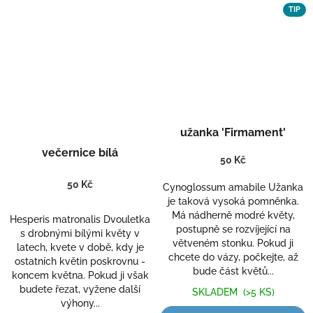
TIP
užanka 'Firmament'
večernice bílá
50 Kč
50 Kč
Cynoglossum amabile Užanka
je taková vysoká pomněnka.
Má nádherně modré květy,
Hesperis matronalis Dvouletka
postupně se rozvíjející na
s drobnými bílými květy v
větveném stonku. Pokud ji
latech, kvete v době, kdy je
chcete do vázy, počkejte, až
ostatních květin poskrovnu -
bude část květů...
koncem května. Pokud ji však
budete řezat, vyžene další
SKLADEM
(>5 KS)
výhony...