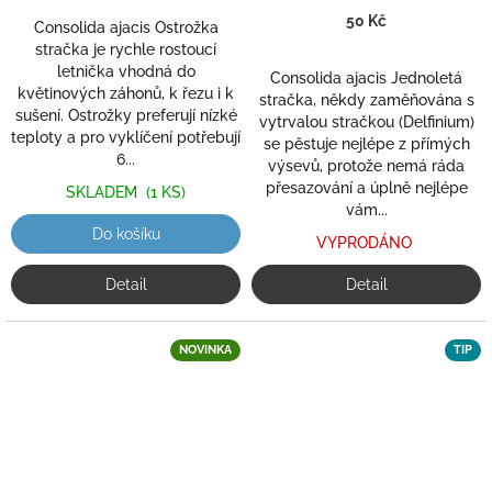
50 Kč
Consolida ajacis Ostrožka
stračka je rychle rostoucí
letnička vhodná do
Consolida ajacis Jednoletá
květinových záhonů, k řezu i k
stračka, někdy zaměňována s
sušení. Ostrožky preferují nízké
vytrvalou stračkou (Delfinium)
teploty a pro vyklíčení potřebují
se pěstuje nejlépe z přímých
6...
výsevů, protože nemá ráda
přesazování a úplně nejlépe
SKLADEM
(1 KS)
vám...
Do košíku
VYPRODÁNO
Detail
Detail
NOVINKA
TIP