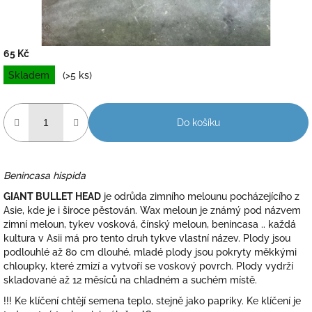
65 Kč
Měrná
Skladem
(>5 ks)
cena:
Do košíku
Benincasa hispida
GIANT BULLET HEAD
je odrůda zimního melounu pocházejícího z
Asie, kde je i široce pěstován. Wax meloun je známý pod názvem
zimní meloun, tykev vosková, čínský meloun, benincasa .. každá
kultura v Asii má pro tento druh tykve vlastní název. Plody jsou
podlouhlé až 80 cm dlouhé, mladé plody jsou pokryty měkkými
chloupky, které zmizí a vytvoří se voskový povrch. Plody vydrží
skladované až 12 měsíců na chladném a suchém místě.
!!! Ke klíčení chtějí semena teplo, stejně jako papriky. Ke klíčení je