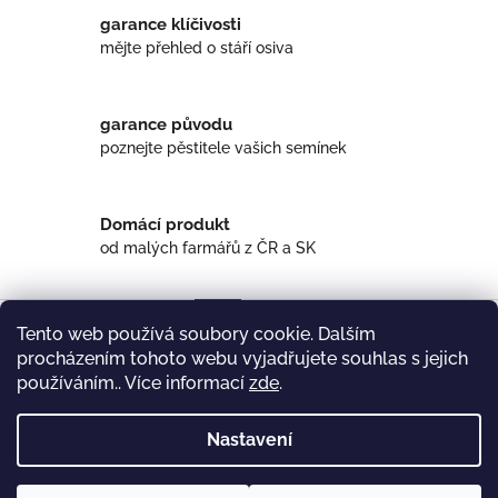
garance klíčivosti
mějte přehled o stáří osiva
garance původu
poznejte pěstitele vašich semínek
Domácí produkt
od malých farmářů z ČR a SK
Popis
Diskuze
Tento web používá soubory cookie. Dalším
procházením tohoto webu vyjadřujete souhlas s jejich
Popis produktu není dostupný
používáním.. Více informací
zde
.
Z
Nastavení
á
rezanka.cz
p