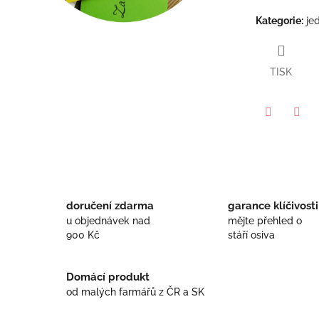
hvězdiček.
Kategorie
:
je
TISK
Twitter
Face
doručení zdarma
garance klíčivosti
u objednávek nad
mějte přehled o
900 Kč
stáří osiva
Domácí produkt
od malých farmářů z ČR a SK