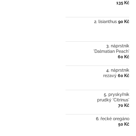
135 Kč
lisianthus
90 Kč
náprstník
'Dalmatian Peach'
60 Kč
náprstník
rezavý
60 Kč
pryskyřník
prudký 'Citrinus'
70 Kč
řecké oregáno
50 Kč