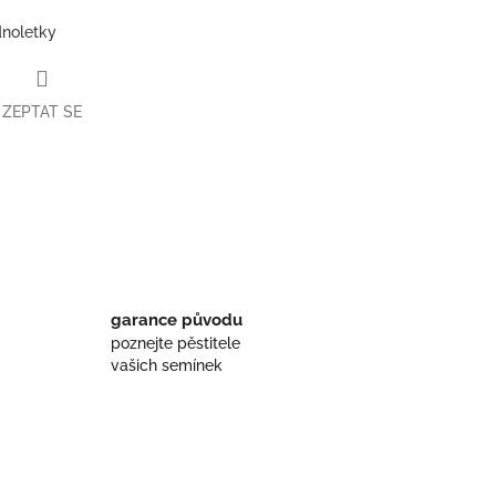
dnoletky
ZEPTAT SE
book
garance původu
poznejte pěstitele
vašich semínek