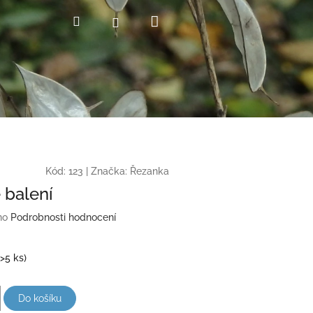
Nákupní
Hledat
Přihlášení
košík
Kód:
123
|
Značka:
Řezanka
 balení
no
Podrobnosti hodnocení
(>5 ks)
Do košíku