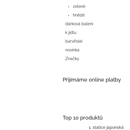
zelené
hnědé
dárková balení
k jídlu
barvířské
novinka
Značky
Přijímáme online platby
Top 10 produktů
statice japonská