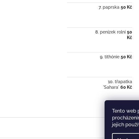
paprska
50 Kč
penízek rolní
50
Kč
tithónie
50 Kč
třapatka
'Sahara'
60 Kč
Tento web 
procházení
Z
jejich použ
á
p