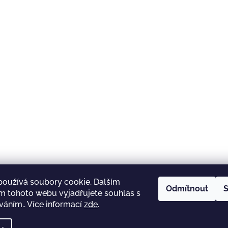
používá soubory cookie. Dalším
Odmítnout
S
m tohoto webu vyjadřujete souhlas s
íváním.. Více informací
zde
.
rezanka.cz