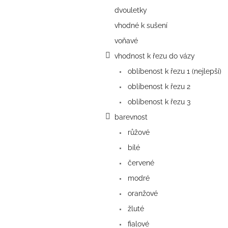
a
dvouletky
n
e
vhodné k sušení
l
voňavé
vhodnost k řezu do vázy
oblíbenost k řezu 1 (nejlepší)
oblíbenost k řezu 2
oblíbenost k řezu 3
barevnost
růžové
bílé
červené
modré
oranžové
žluté
fialové