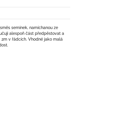
te směs semínek, namíchanou ze
učuji alespoň část předpěstovat a
 2m v řádcích. Vhodné jako malá
dost.