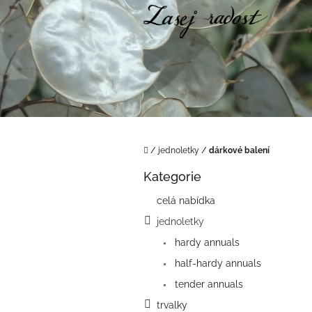
Přejít
na
obsah
Domů
/
jednoletky
/
dárkové balení
P
Kategorie
o
Přeskočit
kategorie
s
celá nabídka
t
jednoletky
r
a
hardy annuals
n
half-hardy annuals
n
í
tender annuals
p
trvalky