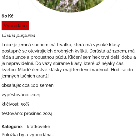
60 Kč
Měrná
Vyprodáno
cena:
Linaria purpurea
Lnice je jemná suchomilná trvalka, která má vysoké klasy
postupně se otevírajících drobných kvítků. Dorůstá až 120cm, má
ráda slunce a propustnou půdu. Klíčení semínek trvá delší dobu a
je nepravidelné. Do vázy sbíráme klasy, které už nějaký čas
kvetou. Mladé čerstvé klásky mají tendenci vadnout. Hodí se do
jemných lučních aranží.
obsahuje: cca 100 semen
vypěstováno: 2024
klíčivost: 50%
testováno: prosinec 2024
Kategorie
:
krátkověké
Položka byla vyprodána…