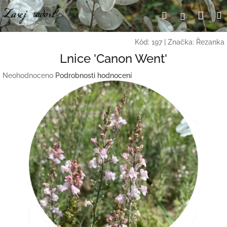
Přejít
Nák
Hledat
Přihlášení
na
obsah
koší
Kód:
197
|
Značka:
Řezanka
Lnice 'Canon Went'
Průměrné
Neohodnoceno
Podrobnosti hodnocení
hodnocení
produktu
je
0,0
z
5
hvězdiček.