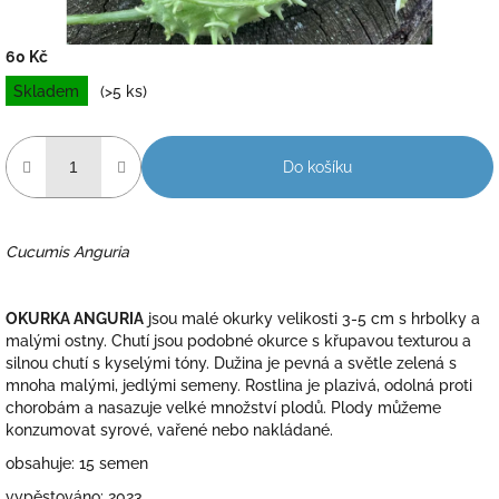
60 Kč
Měrná
Skladem
(>5 ks)
cena:
Do košíku
Cucumis Anguria
OKURKA ANGURIA
jsou malé okurky velikosti 3-5 cm s hrbolky a
malými ostny. Chutí jsou podobné okurce s křupavou texturou a
silnou chutí s kyselými tóny. Dužina je pevná a světle zelená s
mnoha malými, jedlými semeny. Rostlina je plazivá, odolná proti
chorobám a nasazuje velké množství plodů. Plody můžeme
konzumovat syrové, vařené nebo nakládané.
obsahuje: 15 semen
vypěstováno: 2023