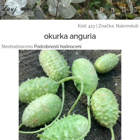
Přejít
Nák
Hledat
Přihlášení
na
obsah
koší
Kód:
413
|
Značka:
Nakrmduši
okurka anguria
Průměrné
Neohodnoceno
Podrobnosti hodnocení
hodnocení
produktu
je
0,0
z
5
hvězdiček.