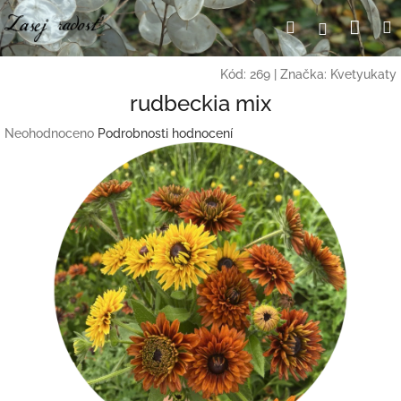
Přejít
Nák
Hledat
Přihlášení
na
obsah
koší
Kód:
269
|
Značka:
Kvetyukaty
rudbeckia mix
Průměrné
Neohodnoceno
Podrobnosti hodnocení
hodnocení
produktu
je
0,0
z
5
hvězdiček.