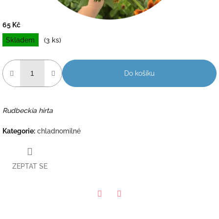
65 Kč
Měrná
Skladem
(3 ks)
cena:
Do košíku
Rudbeckia hirta
Kategorie
:
chladnomilné
ZEPTAT SE
Twitter
Facebook