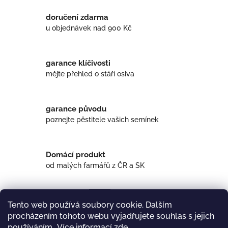
doručení zdarma
u objednávek nad 900 Kč
garance klíčivosti
mějte přehled o stáří osiva
garance původu
poznejte pěstitele vašich semínek
Domácí produkt
od malých farmářů z ČR a SK
Popis
Diskuze
Tento web používá soubory cookie. Dalším
procházením tohoto webu vyjadřujete souhlas s jejich
Popis produktu není dostupný
používáním.. Více informací
zde
.