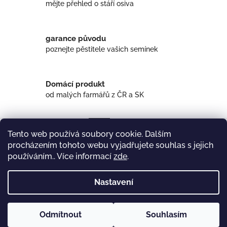
mějte přehled o stáří osiva
garance původu
poznejte pěstitele vašich semínek
Domácí produkt
od malých farmářů z ČR a SK
Popis
Diskuze
Tento web používá soubory cookie. Dalším
procházením tohoto webu vyjadřujete souhlas s jejich
Popis produktu není dostupný
používáním.. Více informací
zde
.
Z
Nastavení
á
rezanka.cz
p
a
Odmítnout
Souhlasím
t
Copyright 2026
Sejuasklizim
. Všechna práva vyhrazena.
Vytvořil Shoptet