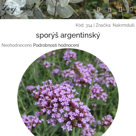
Přejít
Nák
Hledat
Přihlášení
na
obsah
koší
Kód:
314
|
Značka:
Nakrmduši
sporýš argentinský
Průměrné
Neohodnoceno
Podrobnosti hodnocení
hodnocení
produktu
je
0,0
z
5
hvězdiček.