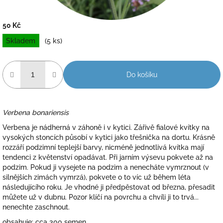
50 Kč
Měrná
Skladem
(5 ks)
cena:
Do košíku
Verbena bonariensis
Verbena je nádherná v záhoně i v kytici. Zářivě fialové kvítky na
vysokých stoncích působí v kytici jako třešnička na dortu. Krásně
rozzáří podzimní teplejší barvy, nicméně jednotlivá kvítka mají
tendenci z květenství opadávat. Při jarním výsevu pokvete až na
podzim. Pokud ji vysejete na podzim a nenecháte vymrznout (v
silnějších zimách vymrzá), pokvete o to víc už během léta
následujícího roku. Je vhodné ji předpěstovat od března, přesadit
můžete už v dubnu. Pozor klíčí na povrchu a chvíli ji to trvá...
nenechte zaschnout.
obsahuje: cca 300 semen