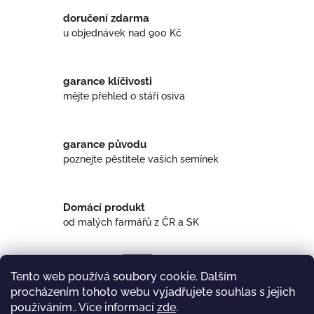
doručení zdarma
u objednávek nad 900 Kč
garance klíčivosti
mějte přehled o stáří osiva
garance původu
poznejte pěstitele vašich semínek
Domácí produkt
od malých farmářů z ČR a SK
Popis
Diskuze
Tento web používá soubory cookie. Dalším
procházením tohoto webu vyjadřujete souhlas s jejich
Popis produktu není dostupný
používáním.. Více informací
zde
.