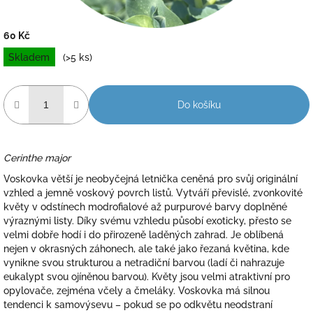
60 Kč
Měrná
Skladem
(>5 ks)
cena:
Do košíku
Cerinthe major
Voskovka větší je neobyčejná letnička ceněná pro svůj originální
vzhled a jemně voskový povrch listů. Vytváří převislé, zvonkovité
květy v odstínech modrofialové až purpurové barvy doplněné
výraznými listy. Díky svému vzhledu působí exoticky, přesto se
velmi dobře hodí i do přirozeně laděných zahrad. Je oblíbená
nejen v okrasných záhonech, ale také jako řezaná květina, kde
vynikne svou strukturou a netradiční barvou (ladí či nahrazuje
eukalypt svou ojíněnou barvou). Květy jsou velmi atraktivní pro
opylovače, zejména včely a čmeláky. Voskovka má silnou
tendenci k samovýsevu – pokud se po odkvětu neodstraní