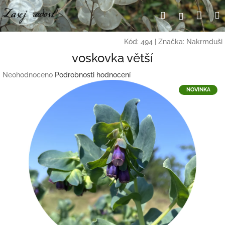
Přejít
Nák
Hledat
Přihlášení
na
obsah
koší
Kód:
494
|
Značka:
Nakrmduši
voskovka větší
Průměrné
Neohodnoceno
Podrobnosti hodnocení
hodnocení
NOVINKA
produktu
je
0,0
z
5
hvězdiček.